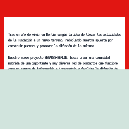
Tras un año de vivir en Berlín surgió la idea de llevar las actividades
de la Fundación a un nuevo terreno, redoblando nuestra apuesta por
construir puentes y promover la difusión de la cultura.
Nuestro nuevo proyecto BESARES-BERLIN, busca crear una comunidad
nutrida de una importante y muy diversa red de contactos que funcione
como un centro de información e intercambio y facilite la difusión de
músicos latinoamericanos ya sea a través de intercambios culturales o
de su integración al circuito musical de Berlín.
BESARES BERLÍN
BS-BERLÍN busca convertirse en el nexo de los músicos latinoamericanos
con la escena local. brindando toda la información necesaria para
propiciar, por un lado, intercambios culturales, lo cual incluye la
organización de conciertos, grabaciones, sesiones en vivo e incluso